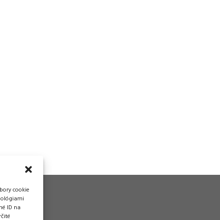
bory cookie
nológiami
né ID na
čité
vádzka