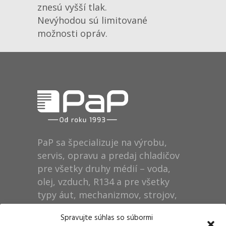
znesú vyšší tlak.
Nevýhodou sú limitované
možnosti opráv.
PaP sa špecializuje na výrobu,
servis, opravu a predaj chladičov
pre všetky druhy médií – voda,
olej, vzduch, R134 a pre všetky
typy áut, mechanizmov, strojov,
technológií, rušňov…
Spravujte súhlas so súbormi