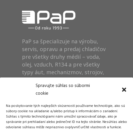
PaP sa špecializuje na výrobu,
servis, opravu a predaj chladičov
pre všetky druhy médií – voda,
olej, vzduch, R134 a pre všetky
typy áut, mechanizmov, strojov,
technológií, rušňov…
Spravujte súhlas so súbormi
cookie
Prevádzka
Na poskytovanie tých najlepších skúseností používame technológie, ako sú
Dušan Pytel P a P
súbory cookie na ukladanie a/alebo prístup k informáciám o zariadení.
Súhlas s týmito technológiami nám umožní spracovávať údaje, ako je
ŠM Stráže
správanie pri prehliadaní alebo jedinečné ID na tejto stránke. Nesúhlas alebo
058 01 Poprad
odvolanie súhlasu môže nepriaznivo ovplyvniť určité vlastnosti a funkcie.