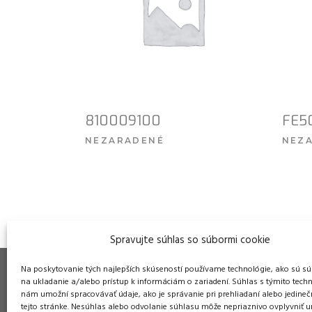
810009100
FE5
NEZARADENÉ
NEZ
VIAC INFO
Spravujte súhlas so súbormi cookie
Na poskytovanie tých najlepších skúseností používame technológie, ako sú sú
na ukladanie a/alebo prístup k informáciám o zariadení. Súhlas s týmito tech
nám umožní spracovávať údaje, ako je správanie pri prehliadaní alebo jedineč
tejto stránke. Nesúhlas alebo odvolanie súhlasu môže nepriaznivo ovplyvniť ur
Pre