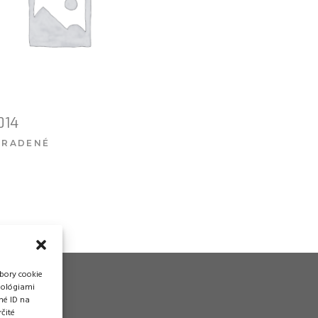
014
ARADENÉ
VIAC INFO
bory cookie
nológiami
né ID na
čité
vádzka