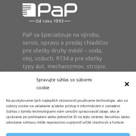
PaP sa špecializuje na výrobu,
servis, opravu a predaj chladičov
pre všetky druhy médií – voda,
olej, vzduch, R134 a pre všetky
typy áut, mechanizmov, strojov,
technológií, rušňov…
Spravujte súhlas so súbormi
cookie
Prevádzka
Na poskytovanie tých najlepších skúseností používame technológie, ako sú
Dušan Pytel P a P
súbory cookie na ukladanie a/alebo prístup k informáciám o zariadení.
Súhlas s týmito technológiami nám umožní spracovávať údaje, ako je
ŠM Stráže
správanie pri prehliadaní alebo jedinečné ID na tejto stránke. Nesúhlas alebo
058 01 Poprad
odvolanie súhlasu môže nepriaznivo ovplyvniť určité vlastnosti a funkcie.
Tel.: +421 905 311 248