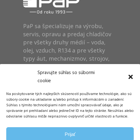
PaP sa špecializuje na výrobu,
servis, opravu a predaj chladičov
pre všetky druhy médií – voda,
olej, vzduch, R134 a pre všetky
typy áut, mechanizmov, strojov,
technológií, rušňov…
Spravujte súhlas so súbormi
cookie
Prevádzka
Na poskytovanie tých najlepších skúseností používame technológie, ako sú
Dušan Pytel P a P
súbory cookie na ukladanie a/alebo prístup k informáciám o zariadení.
Súhlas s týmito technológiami nám umožní spracovávať údaje, ako je
ŠM Stráže
správanie pri prehliadaní alebo jedinečné ID na tejto stránke. Nesúhlas alebo
058 01 Poprad
odvolanie súhlasu môže nepriaznivo ovplyvniť určité vlastnosti a funkcie.
Tel.: +421 905 311 248
Prijať
E-mail:
info@papdp.sk