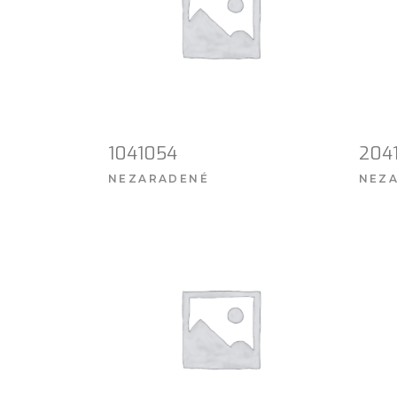
1041054
204
NEZARADENÉ
NEZ
VIAC INFO