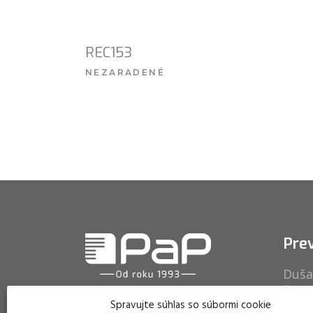
REC153
NEZARADENÉ
VIAC INFO
Pre
Duša
ŠM S
PaP sa špecializuje na
Spravujte súhlas so súbormi cookie
058 