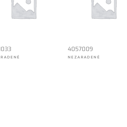
1033
4057009
ARADENÉ
NEZARADENÉ
VIAC INFO
VIAC INFO