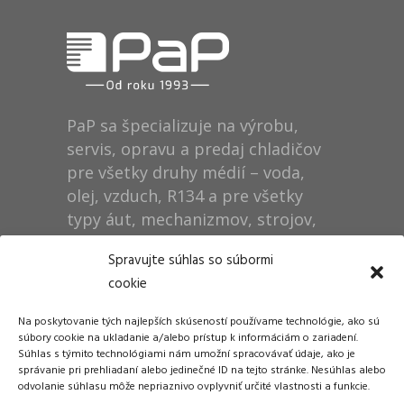
PaP sa špecializuje na výrobu,
servis, opravu a predaj chladičov
pre všetky druhy médií – voda,
olej, vzduch, R134 a pre všetky
typy áut, mechanizmov, strojov,
technológií, rušňov…
Spravujte súhlas so súbormi
cookie
Prevádzka
Na poskytovanie tých najlepších skúseností používame technológie, ako sú
Dušan Pytel P a P
súbory cookie na ukladanie a/alebo prístup k informáciám o zariadení.
Súhlas s týmito technológiami nám umožní spracovávať údaje, ako je
ŠM Stráže
správanie pri prehliadaní alebo jedinečné ID na tejto stránke. Nesúhlas alebo
058 01 Poprad
odvolanie súhlasu môže nepriaznivo ovplyvniť určité vlastnosti a funkcie.