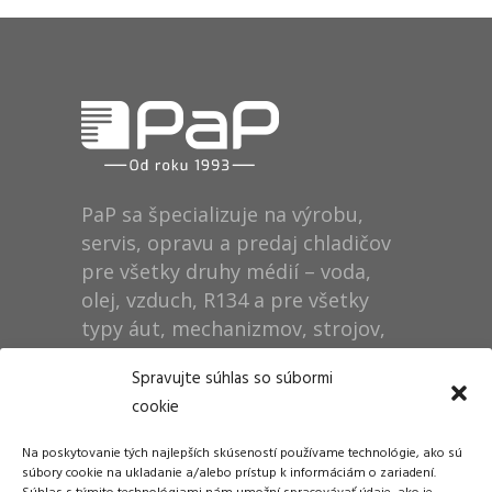
PaP sa špecializuje na výrobu,
servis, opravu a predaj chladičov
pre všetky druhy médií – voda,
olej, vzduch, R134 a pre všetky
typy áut, mechanizmov, strojov,
technológií, rušňov…
Spravujte súhlas so súbormi
cookie
Prevádzka
Na poskytovanie tých najlepších skúseností používame technológie, ako sú
Dušan Pytel P a P
súbory cookie na ukladanie a/alebo prístup k informáciám o zariadení.