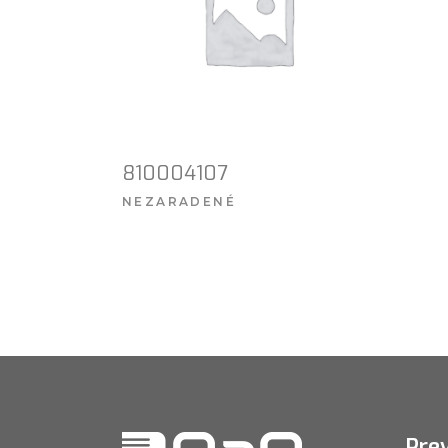
810004107
NEZARADENÉ
VIAC INFO
Pre