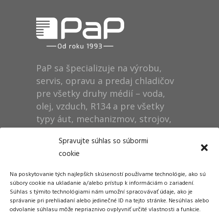
PaP sa špecializuje na výrobu,
servis, opravu a predaj chladičov
pre všetky druhy médií – voda,
olej, vzduch, R134 a pre všetky
typy áut, mechanizmov, strojov,
technológií, rušňov…
Spravujte súhlas so súbormi
cookie
Prevádzka
Na poskytovanie tých najlepších skúseností používame technológie, ako sú
Dušan Pytel P a P
súbory cookie na ukladanie a/alebo prístup k informáciám o zariadení.
Súhlas s týmito technológiami nám umožní spracovávať údaje, ako je
ŠM Stráže
správanie pri prehliadaní alebo jedinečné ID na tejto stránke. Nesúhlas alebo
058 01 Poprad
odvolanie súhlasu môže nepriaznivo ovplyvniť určité vlastnosti a funkcie.