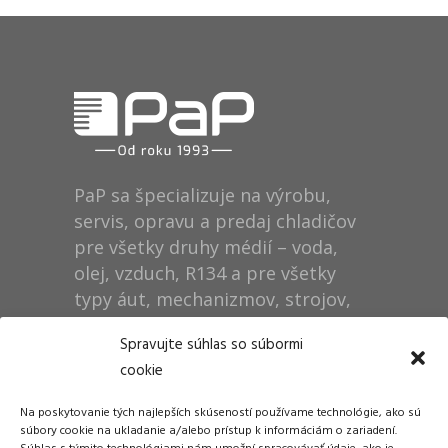
PaP sa špecializuje na výrobu,
servis, opravu a predaj chladičov
pre všetky druhy médií – voda,
olej, vzduch, R134 a pre všetky
typy áut, mechanizmov, strojov,
technológií, rušňov…
Spravujte súhlas so súbormi
cookie
Prevádzka
Na poskytovanie tých najlepších skúseností používame technológie, ako sú
Dušan Pytel P a P
súbory cookie na ukladanie a/alebo prístup k informáciám o zariadení.