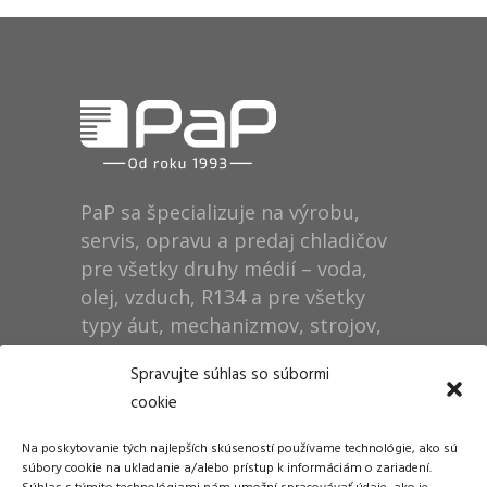
PaP sa špecializuje na výrobu,
servis, opravu a predaj chladičov
pre všetky druhy médií – voda,
olej, vzduch, R134 a pre všetky
typy áut, mechanizmov, strojov,
technológií, rušňov…
Spravujte súhlas so súbormi
cookie
Prevádzka
Na poskytovanie tých najlepších skúseností používame technológie, ako sú
Dušan Pytel P a P
súbory cookie na ukladanie a/alebo prístup k informáciám o zariadení.