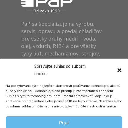
PaP sa špecializuje na výrobu,
servis, opravu a predaj chladičov
pre všetky druhy médií – voda,
olej, vzduch, R134 a pre všetky
typy áut, mechanizmov, strojov,
technológií, rušňov…
Spravujte súhlas so súbormi
cookie
Prevádzka
Na poskytovanie tých najlepších skúseností používame technológie, ako sú
Dušan Pytel P a P
súbory cookie na ukladanie a/alebo prístup k informáciám o zariadení.
Súhlas s týmito technológiami nám umožní spracovávať údaje, ako je
ŠM Stráže
správanie pri prehliadaní alebo jedinečné ID na tejto stránke. Nesúhlas alebo
058 01 Poprad
odvolanie súhlasu môže nepriaznivo ovplyvniť určité vlastnosti a funkcie.
Tel.: +421 905 311 248
Prijať
E-mail:
info@papdp.sk