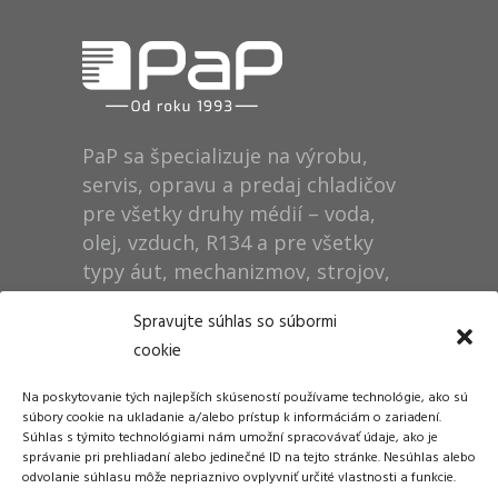
PaP sa špecializuje na výrobu,
servis, opravu a predaj chladičov
pre všetky druhy médií – voda,
olej, vzduch, R134 a pre všetky
typy áut, mechanizmov, strojov,
technológií, rušňov…
Spravujte súhlas so súbormi
cookie
Prevádzka
Na poskytovanie tých najlepších skúseností používame technológie, ako sú
Dušan Pytel P a P
súbory cookie na ukladanie a/alebo prístup k informáciám o zariadení.
Súhlas s týmito technológiami nám umožní spracovávať údaje, ako je
ŠM Stráže
správanie pri prehliadaní alebo jedinečné ID na tejto stránke. Nesúhlas alebo
058 01 Poprad
odvolanie súhlasu môže nepriaznivo ovplyvniť určité vlastnosti a funkcie.