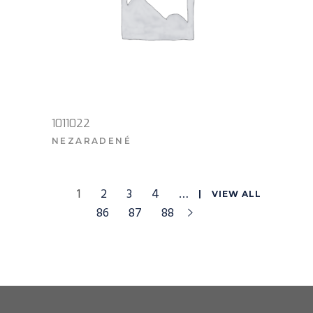
1011022
NEZARADENÉ
VIAC INFO
1
2
3
4
…
VIEW ALL
86
87
88