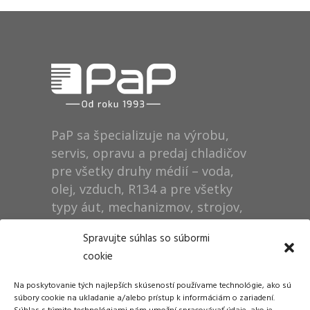
PaP sa špecializuje na výrobu,
servis, opravu a predaj chladičov
pre všetky druhy médií – voda,
olej, vzduch, R134 a pre všetky
typy áut, mechanizmov, strojov,
technológií, rušňov…
Spravujte súhlas so súbormi
cookie
Prevádzka
Na poskytovanie tých najlepších skúseností používame technológie, ako sú
Dušan Pytel P a P
súbory cookie na ukladanie a/alebo prístup k informáciám o zariadení.