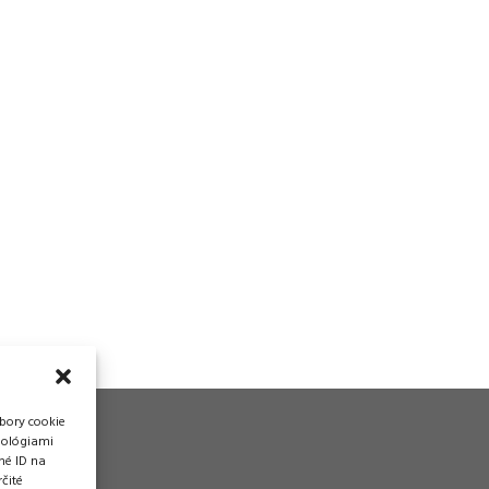
bory cookie
nológiami
né ID na
čité
vádzka