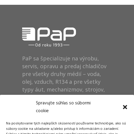
PaP sa špecializuje na výrobu,
servis, opravu a predaj chladičov
pre všetky druhy médií – voda,
olej, vzduch, R134 a pre všetky
typy áut, mechanizmov, strojov,
technológií, rušňov…
Spravujte súhlas so súbormi
cookie
Prevádzka
Na poskytovanie tých najlepších skúseností používame technológie, ako sú
Dušan Pytel P a P
súbory cookie na ukladanie a/alebo prístup k informáciám o zariadení.