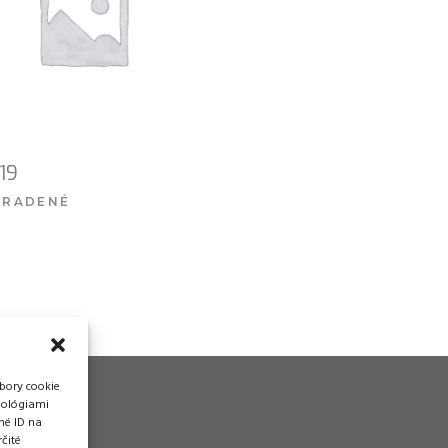
019
ARADENÉ
VIAC INFO
bory cookie
nológiami
né ID na
čité
vádzka