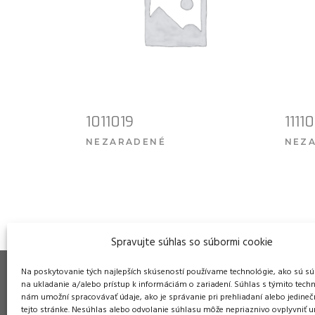
1011019
1111
NEZARADENÉ
NEZ
VIAC INFO
Spravujte súhlas so súbormi cookie
Na poskytovanie tých najlepších skúseností používame technológie, ako sú sú
na ukladanie a/alebo prístup k informáciám o zariadení. Súhlas s týmito tech
nám umožní spracovávať údaje, ako je správanie pri prehliadaní alebo jedineč
tejto stránke. Nesúhlas alebo odvolanie súhlasu môže nepriaznivo ovplyvniť ur
Pre