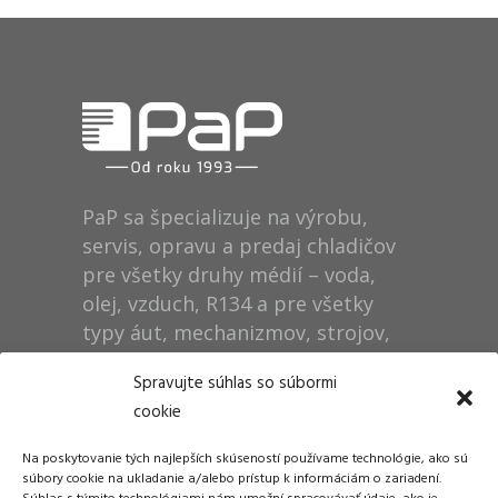
PaP sa špecializuje na výrobu,
servis, opravu a predaj chladičov
pre všetky druhy médií – voda,
olej, vzduch, R134 a pre všetky
typy áut, mechanizmov, strojov,
technológií, rušňov…
Spravujte súhlas so súbormi
cookie
Prevádzka
Na poskytovanie tých najlepších skúseností používame technológie, ako sú
Dušan Pytel P a P
súbory cookie na ukladanie a/alebo prístup k informáciám o zariadení.