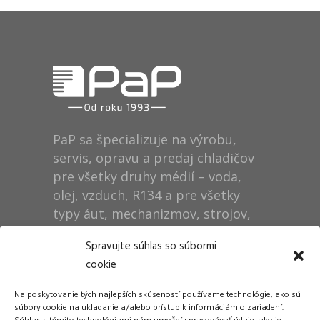
PaP sa špecializuje na výrobu,
servis, opravu a predaj chladičov
pre všetky druhy médií – voda,
olej, vzduch, R134 a pre všetky
typy áut, mechanizmov, strojov,
technológií, rušňov…
Spravujte súhlas so súbormi
cookie
Prevádzka
Na poskytovanie tých najlepších skúseností používame technológie, ako sú
Dušan Pytel P a P
súbory cookie na ukladanie a/alebo prístup k informáciám o zariadení.