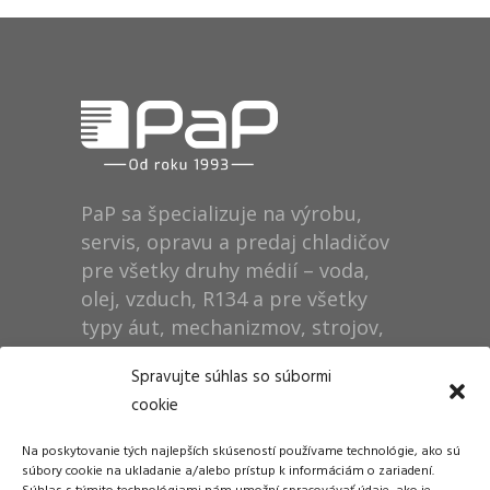
PaP sa špecializuje na výrobu,
servis, opravu a predaj chladičov
pre všetky druhy médií – voda,
olej, vzduch, R134 a pre všetky
typy áut, mechanizmov, strojov,
technológií, rušňov…
Spravujte súhlas so súbormi
cookie
Prevádzka
Na poskytovanie tých najlepších skúseností používame technológie, ako sú
Dušan Pytel P a P
súbory cookie na ukladanie a/alebo prístup k informáciám o zariadení.