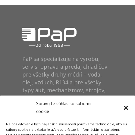
PaP sa špecializuje na výrobu,
servis, opravu a predaj chladičov
pre všetky druhy médií – voda,
olej, vzduch, R134 a pre všetky
typy áut, mechanizmov, strojov,
technológií, rušňov…
Spravujte súhlas so súbormi
cookie
Prevádzka
Na poskytovanie tých najlepších skúseností používame technológie, ako sú
Dušan Pytel P a P
súbory cookie na ukladanie a/alebo prístup k informáciám o zariadení.