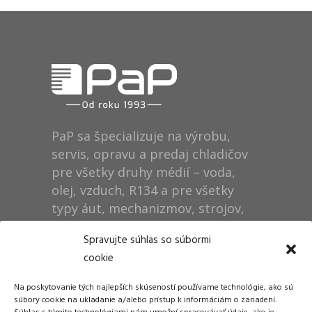
PaP sa špecializuje na výrobu,
servis, opravu a predaj chladičov
pre všetky druhy médií – voda,
olej, vzduch, R134 a pre všetky
typy áut, mechanizmov, strojov,
technológií, rušňov…
Spravujte súhlas so súbormi
cookie
Prevádzka
Na poskytovanie tých najlepších skúseností používame technológie, ako sú
Dušan Pytel P a P
súbory cookie na ukladanie a/alebo prístup k informáciám o zariadení.