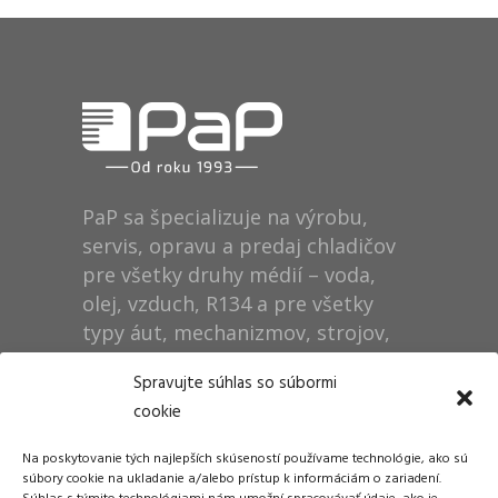
PaP sa špecializuje na výrobu,
servis, opravu a predaj chladičov
pre všetky druhy médií – voda,
olej, vzduch, R134 a pre všetky
typy áut, mechanizmov, strojov,
technológií, rušňov…
Spravujte súhlas so súbormi
cookie
Prevádzka
Na poskytovanie tých najlepších skúseností používame technológie, ako sú
Dušan Pytel P a P
súbory cookie na ukladanie a/alebo prístup k informáciám o zariadení.