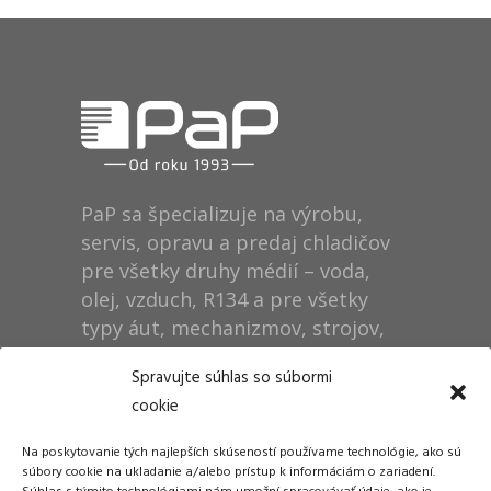
PaP sa špecializuje na výrobu,
servis, opravu a predaj chladičov
pre všetky druhy médií – voda,
olej, vzduch, R134 a pre všetky
typy áut, mechanizmov, strojov,
technológií, rušňov…
Spravujte súhlas so súbormi
cookie
Prevádzka
Na poskytovanie tých najlepších skúseností používame technológie, ako sú
Dušan Pytel P a P
súbory cookie na ukladanie a/alebo prístup k informáciám o zariadení.