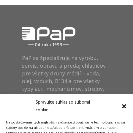
PaP sa špecializuje na výrobu,
servis, opravu a predaj chladičov
pre všetky druhy médií – voda,
olej, vzduch, R134 a pre všetky
typy áut, mechanizmov, strojov,
technológií, rušňov…
Spravujte súhlas so súbormi
cookie
Prevádzka
Na poskytovanie tých najlepších skúseností používame technológie, ako sú
Dušan Pytel P a P
súbory cookie na ukladanie a/alebo prístup k informáciám o zariadení.