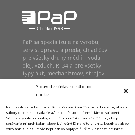
PaP sa špecializuje na výrobu,
servis, opravu a predaj chladičov
pre všetky druhy médií – voda,
olej, vzduch, R134 a pre všetky
typy áut, mechanizmov, strojov,
technológií, rušňov…
Spravujte súhlas so súbormi
cookie
Prevádzka
Na poskytovanie tých najlepších skúseností používame technológie, ako sú
Dušan Pytel P a P
súbory cookie na ukladanie a/alebo prístup k informáciám o zariadení.
Súhlas s týmito technológiami nám umožní spracovávať údaje, ako je
ŠM Stráže
správanie pri prehliadaní alebo jedinečné ID na tejto stránke. Nesúhlas alebo
058 01 Poprad
odvolanie súhlasu môže nepriaznivo ovplyvniť určité vlastnosti a funkcie.