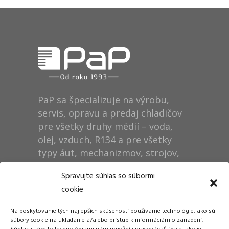
PaP sa špecializuje na výrobu,
servis, opravu a predaj chladičov
pre všetky druhy médií – voda,
olej, vzduch, R134 a pre všetky
typy áut, mechanizmov, strojov,
technológií, rušňov…
Spravujte súhlas so súbormi
cookie
Prevádzka
Na poskytovanie tých najlepších skúseností používame technológie, ako sú
Dušan Pytel P a P
súbory cookie na ukladanie a/alebo prístup k informáciám o zariadení.