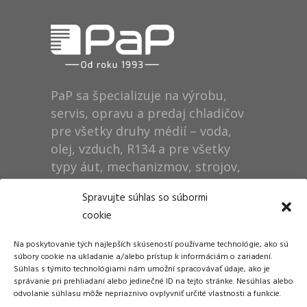
PaP sa špecializuje na výrobu,
servis, opravu a predaj chladičov
pre všetky druhy médií – voda,
olej, vzduch, R134 a pre všetky
typy áut, mechanizmov, strojov,
technológií, rušňov…
Spravujte súhlas so súbormi
cookie
Prevádzka
Na poskytovanie tých najlepších skúseností používame technológie, ako sú
Dušan Pytel P a P
súbory cookie na ukladanie a/alebo prístup k informáciám o zariadení.
Súhlas s týmito technológiami nám umožní spracovávať údaje, ako je
ŠM Stráže
správanie pri prehliadaní alebo jedinečné ID na tejto stránke. Nesúhlas alebo
058 01 Poprad
odvolanie súhlasu môže nepriaznivo ovplyvniť určité vlastnosti a funkcie.