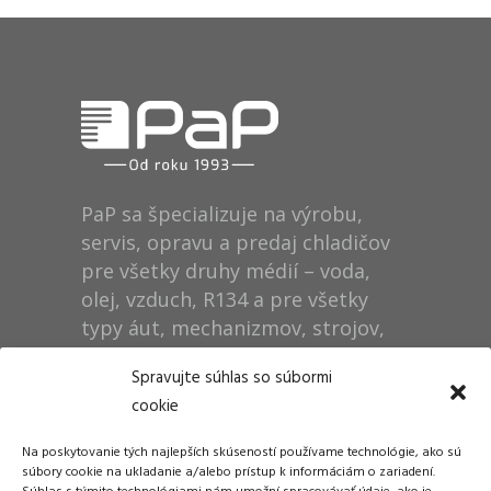
PaP sa špecializuje na výrobu,
servis, opravu a predaj chladičov
pre všetky druhy médií – voda,
olej, vzduch, R134 a pre všetky
typy áut, mechanizmov, strojov,
technológií, rušňov…
Spravujte súhlas so súbormi
cookie
Prevádzka
Na poskytovanie tých najlepších skúseností používame technológie, ako sú
Dušan Pytel P a P
súbory cookie na ukladanie a/alebo prístup k informáciám o zariadení.