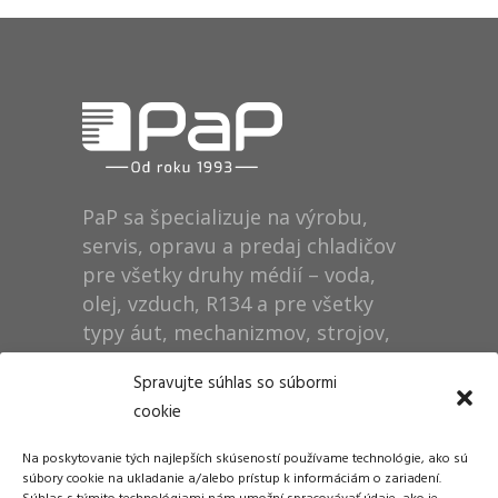
PaP sa špecializuje na výrobu,
servis, opravu a predaj chladičov
pre všetky druhy médií – voda,
olej, vzduch, R134 a pre všetky
typy áut, mechanizmov, strojov,
technológií, rušňov…
Spravujte súhlas so súbormi
cookie
Prevádzka
Na poskytovanie tých najlepších skúseností používame technológie, ako sú
Dušan Pytel P a P
súbory cookie na ukladanie a/alebo prístup k informáciám o zariadení.