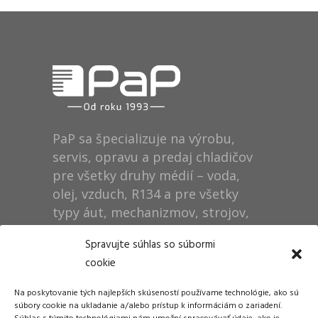
PaP sa špecializuje na výrobu,
servis, opravu a predaj chladičov
pre všetky druhy médií – voda,
olej, vzduch, R134 a pre všetky
typy áut, mechanizmov, strojov,
technológií, rušňov…
Spravujte súhlas so súbormi
cookie
Prevádzka
Na poskytovanie tých najlepších skúseností používame technológie, ako sú
Dušan Pytel P a P
súbory cookie na ukladanie a/alebo prístup k informáciám o zariadení.