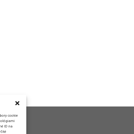
bory cookie
nológiami
né ID na
čité
vádzka