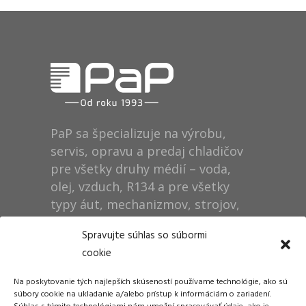
PaP sa špecializuje na výrobu,
servis, opravu a predaj chladičov
pre všetky druhy médií – voda,
olej, vzduch, R134 a pre všetky
typy áut, mechanizmov, strojov,
technológií, rušňov…
Spravujte súhlas so súbormi
cookie
Prevádzka
Na poskytovanie tých najlepších skúseností používame technológie, ako sú
Dušan Pytel P a P
súbory cookie na ukladanie a/alebo prístup k informáciám o zariadení.