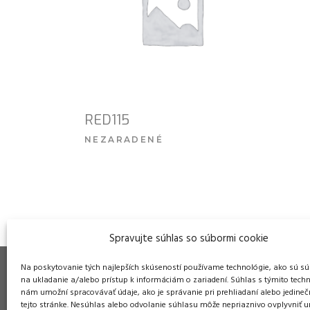
RED115
NEZARADENÉ
VIAC INFO
Spravujte súhlas so súbormi cookie
Na poskytovanie tých najlepších skúseností používame technológie, ako sú sú
na ukladanie a/alebo prístup k informáciám o zariadení. Súhlas s týmito tech
nám umožní spracovávať údaje, ako je správanie pri prehliadaní alebo jedineč
tejto stránke. Nesúhlas alebo odvolanie súhlasu môže nepriaznivo ovplyvniť ur
Pre