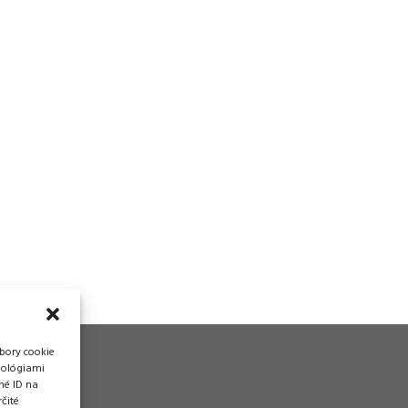
bory cookie
nológiami
né ID na
čité
vádzka