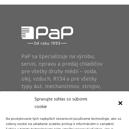
PaP sa špecializuje na výrobu,
servis, opravu a predaj chladičov
pre všetky druhy médií – voda,
olej, vzduch, R134 a pre všetky
typy áut, mechanizmov, strojov,
technológií, rušňov…
Spravujte súhlas so súbormi
cookie
Prevádzka
Na poskytovanie tých najlepších skúseností používame technológie, ako sú
Dušan Pytel P a P
súbory cookie na ukladanie a/alebo prístup k informáciám o zariadení.