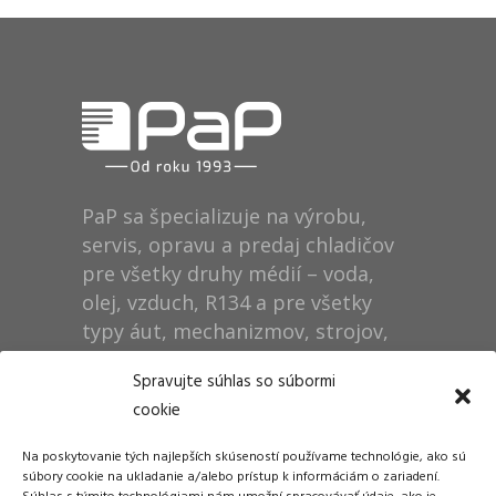
PaP sa špecializuje na výrobu,
servis, opravu a predaj chladičov
pre všetky druhy médií – voda,
olej, vzduch, R134 a pre všetky
typy áut, mechanizmov, strojov,
technológií, rušňov…
Spravujte súhlas so súbormi
cookie
Prevádzka
Na poskytovanie tých najlepších skúseností používame technológie, ako sú
Dušan Pytel P a P
súbory cookie na ukladanie a/alebo prístup k informáciám o zariadení.