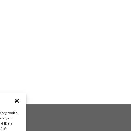
bory cookie
nológiami
né ID na
čité
vádzka