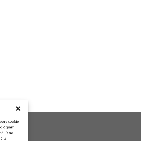
bory cookie
nológiami
né ID na
čité
vádzka