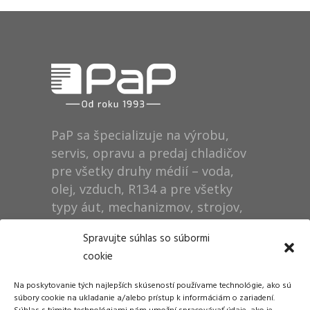
PaP sa špecializuje na výrobu,
servis, opravu a predaj chladičov
pre všetky druhy médií – voda,
olej, vzduch, R134 a pre všetky
typy áut, mechanizmov, strojov,
technológií, rušňov…
Spravujte súhlas so súbormi
cookie
Prevádzka
Na poskytovanie tých najlepších skúseností používame technológie, ako sú
Dušan Pytel P a P
súbory cookie na ukladanie a/alebo prístup k informáciám o zariadení.