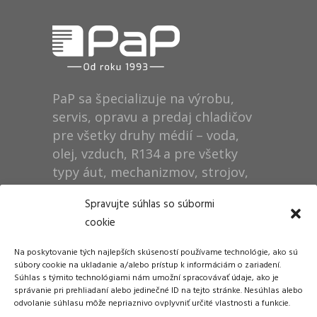
PaP sa špecializuje na výrobu,
servis, opravu a predaj chladičov
pre všetky druhy médií – voda,
olej, vzduch, R134 a pre všetky
typy áut, mechanizmov, strojov,
technológií, rušňov…
Spravujte súhlas so súbormi
cookie
Prevádzka
Na poskytovanie tých najlepších skúseností používame technológie, ako sú
Dušan Pytel P a P
súbory cookie na ukladanie a/alebo prístup k informáciám o zariadení.
Súhlas s týmito technológiami nám umožní spracovávať údaje, ako je
ŠM Stráže
správanie pri prehliadaní alebo jedinečné ID na tejto stránke. Nesúhlas alebo
058 01 Poprad
odvolanie súhlasu môže nepriaznivo ovplyvniť určité vlastnosti a funkcie.