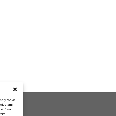
bory cookie
nológiami
né ID na
čité
vádzka