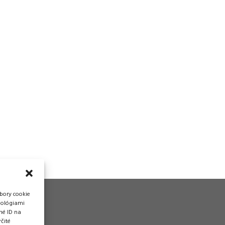
bory cookie
nológiami
né ID na
čité
vádzka