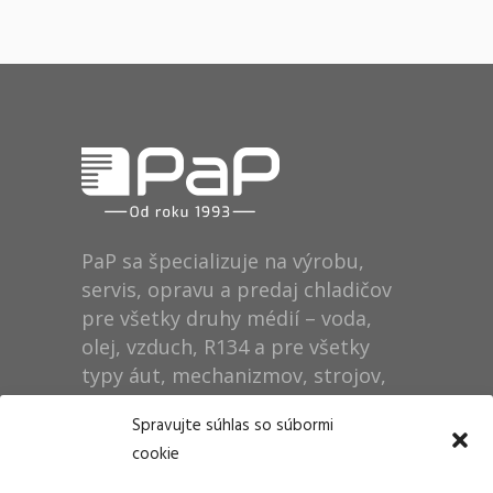
BRANDING
FEATURES
PaP sa špecializuje na výrobu,
servis, opravu a predaj chladičov
pre všetky druhy médií – voda,
olej, vzduch, R134 a pre všetky
typy áut, mechanizmov, strojov,
technológií, rušňov…
Spravujte súhlas so súbormi
cookie
Prevádzka