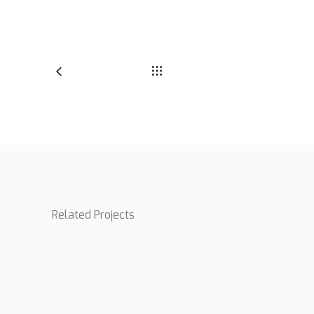
Related Projects
Places
Acoustic
BRANDING
FEATURES
New Design
BRANDING
CREATIVE