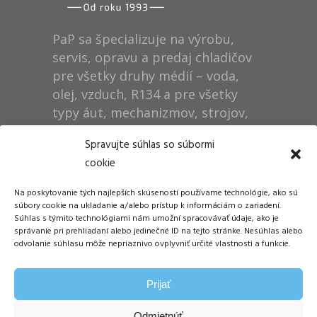
PaP sa špecializuje na výrobu,
servis, opravu a predaj chladičov
pre všetky druhy médií – voda,
olej, vzduch, R134 a pre všetky
typy áut, mechanizmov, strojov,
technológií, rušňov…
Spravujte súhlas so súbormi
cookie
Prevádzka
Na poskytovanie tých najlepších skúseností používame technológie, ako sú
Dušan Pytel P a P
súbory cookie na ukladanie a/alebo prístup k informáciám o zariadení.
Súhlas s týmito technológiami nám umožní spracovávať údaje, ako je
ŠM Stráže
správanie pri prehliadaní alebo jedinečné ID na tejto stránke. Nesúhlas alebo
058 01 Poprad
odvolanie súhlasu môže nepriaznivo ovplyvniť určité vlastnosti a funkcie.
Tel.: +421 905 311 248
Prijať
E-mail:
info@papdp.sk
Odmietnúť