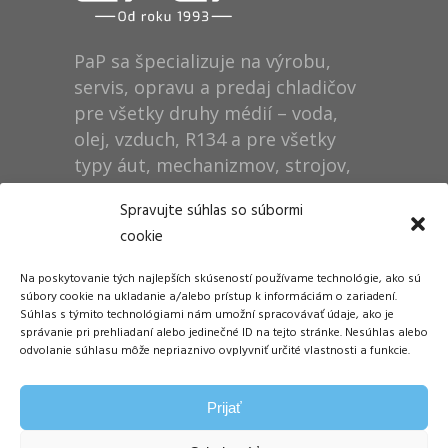
PaP sa špecializuje na výrobu,
servis, opravu a predaj chladičov
pre všetky druhy médií – voda,
olej, vzduch, R134 a pre všetky
typy áut, mechanizmov, strojov,
technológií, rušňov…
Spravujte súhlas so súbormi
cookie
Prevádzka
Na poskytovanie tých najlepších skúseností používame technológie, ako sú
Dušan Pytel P a P
súbory cookie na ukladanie a/alebo prístup k informáciám o zariadení.
Súhlas s týmito technológiami nám umožní spracovávať údaje, ako je
ŠM Stráže
správanie pri prehliadaní alebo jedinečné ID na tejto stránke. Nesúhlas alebo
058 01 Poprad
odvolanie súhlasu môže nepriaznivo ovplyvniť určité vlastnosti a funkcie.
Tel.: +421 905 311 248
Prijať
E-mail:
info@papdp.sk