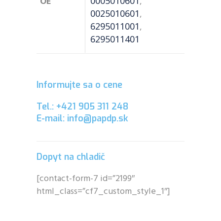
OE
0005010601
,
0025010601
,
6295011001
,
6295011401
Informujte sa o cene
Tel.: +421 905 311 248
E-mail: info@papdp.sk
Dopyt na chladič
[contact-form-7 id=”2199″
html_class=”cf7_custom_style_1″]