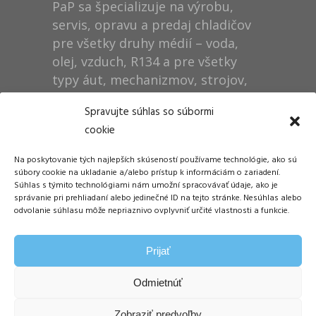
PaP sa špecializuje na výrobu,
servis, opravu a predaj chladičov
pre všetky druhy médií – voda,
olej, vzduch, R134 a pre všetky
typy áut, mechanizmov, strojov,
technológií, rušňov…
Spravujte súhlas so súbormi
cookie
Prevádzka
Na poskytovanie tých najlepších skúseností používame technológie, ako sú
Dušan Pytel P a P
súbory cookie na ukladanie a/alebo prístup k informáciám o zariadení.
Súhlas s týmito technológiami nám umožní spracovávať údaje, ako je
ŠM Stráže
správanie pri prehliadaní alebo jedinečné ID na tejto stránke. Nesúhlas alebo
058 01 Poprad
odvolanie súhlasu môže nepriaznivo ovplyvniť určité vlastnosti a funkcie.
Tel.: +421 905 311 248
Prijať
E-mail:
info@papdp.sk
Odmietnúť
Zobraziť predvoľby