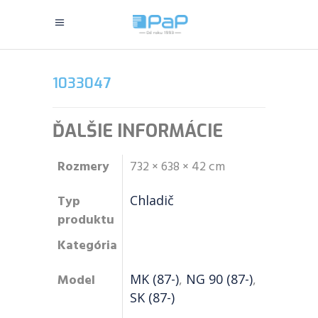
1033047
ĎALŠIE INFORMÁCIE
Rozmery
732 × 638 × 42 cm
Typ
Chladič
produktu
Kategória
Model
MK (87-)
,
NG 90 (87-)
,
SK (87-)