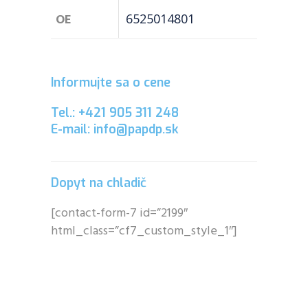
OE
6525014801
Informujte sa o cene
Tel.: +421 905 311 248
E-mail: info@papdp.sk
Dopyt na chladič
[contact-form-7 id=”2199″
html_class=”cf7_custom_style_1″]