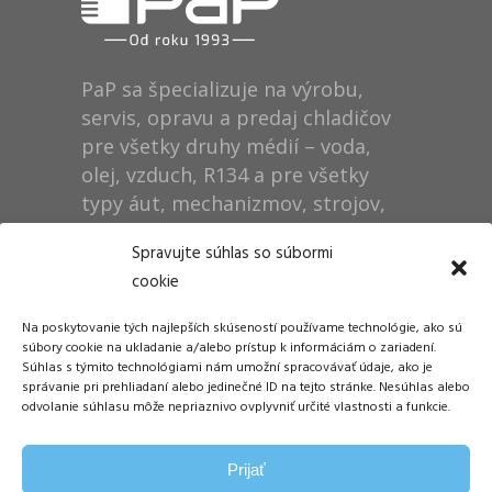
PaP sa špecializuje na výrobu,
servis, opravu a predaj chladičov
pre všetky druhy médií – voda,
olej, vzduch, R134 a pre všetky
typy áut, mechanizmov, strojov,
technológií, rušňov…
Spravujte súhlas so súbormi
cookie
Prevádzka
Na poskytovanie tých najlepších skúseností používame technológie, ako sú
Dušan Pytel P a P
súbory cookie na ukladanie a/alebo prístup k informáciám o zariadení.
Súhlas s týmito technológiami nám umožní spracovávať údaje, ako je
ŠM Stráže
správanie pri prehliadaní alebo jedinečné ID na tejto stránke. Nesúhlas alebo
058 01 Poprad
odvolanie súhlasu môže nepriaznivo ovplyvniť určité vlastnosti a funkcie.
Tel.: +421 905 311 248
Prijať
E-mail:
info@papdp.sk