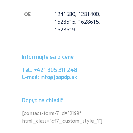
OE
1241580
,
1281400
,
1628515
,
1628615
,
1628619
Informujte sa o cene
Tel.: +421 905 311 248
E-mail: info@papdp.sk
Dopyt na chladič
[contact-form-7 id=”2199″
html_class=”cf7_custom_style_1″]