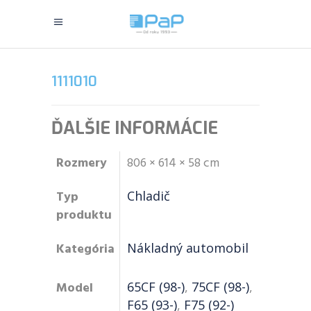
1111010
ĎALŠIE INFORMÁCIE
Rozmery
806 × 614 × 58 cm
Typ
Chladič
produktu
Kategória
Nákladný automobil
Model
65CF (98-)
,
75CF (98-)
,
F65 (93-)
,
F75 (92-)