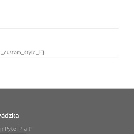
f7_custom_style_1″]
vádzka
n Pytel P a P