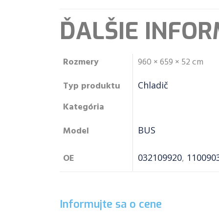
ĎALŠIE INFOR
Rozmery
960 × 659 × 52 cm
Typ produktu
Chladič
Kategória
Model
BUS
OE
032109920
,
110090
Informujte sa o cene