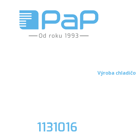
Výroba chladičo
1131016