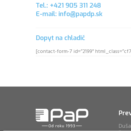
Tel.: +421 905 311 248
E-mail: info@papdp.sk
Dopyt na chladič
[contact-form-7 id=”2199″ html_class=”c
Pre
Duša