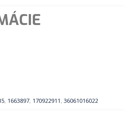
MÁCIE
35
,
1663897
,
170922911
,
36061016022